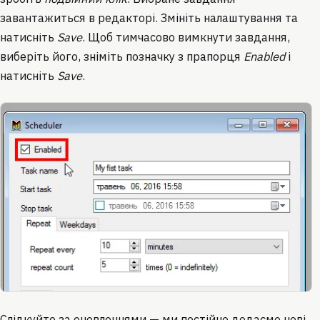
завантажиться в редакторі. Змініть налаштування та
натисніть
Save
. Щоб тимчасово вимкнути завдання,
виберіть його, зніміть позначку з прапорця
Enabled
і
натисніть
Save
.
Слідкуйте за оновленнями — ми постійно додаємо нові