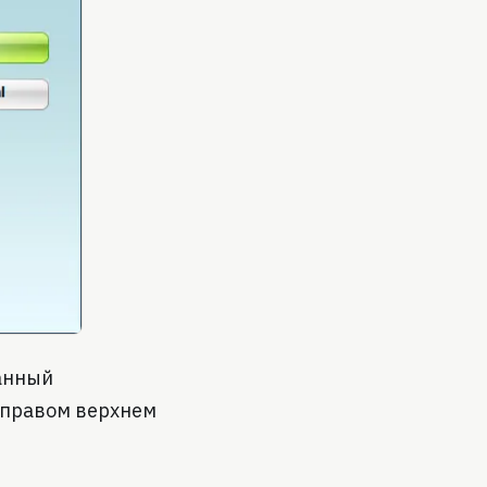
анный
 правом верхнем