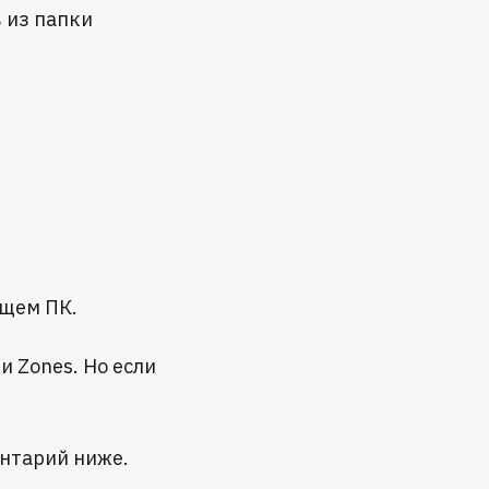
 из папки
ющем ПК.
 Zones. Но если
ентарий ниже.