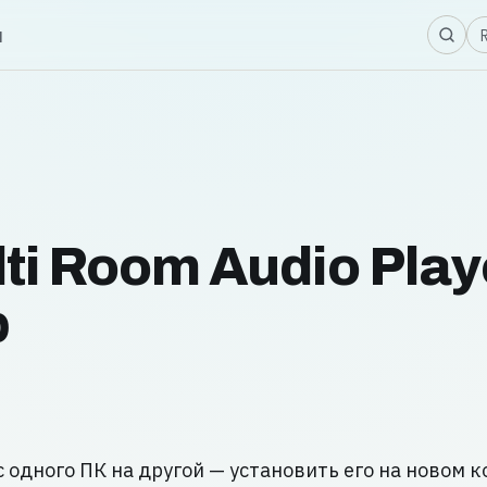
Я
ы
ti Room Audio Play
р
с одного ПК на другой — установить его на новом 