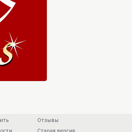
ить
Отзывы
ости
Старая версия