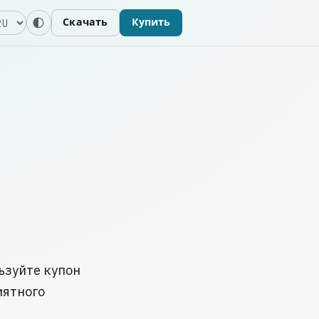
зык
Скачать
Купить
ьзуйте купон
иятного