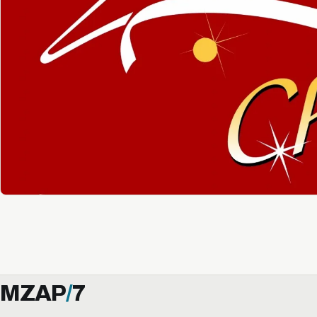
MZAP
/
7