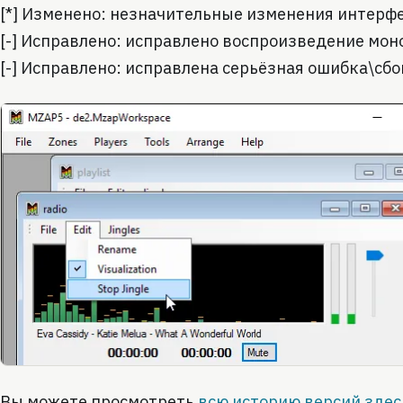
[*] Изменено: незначительные изменения интерфей
[-] Исправлено: исправлено воспроизведение мон
[-] Исправлено: исправлена серьёзная ошибка\сбой
Вы можете просмотреть
всю историю версий здес