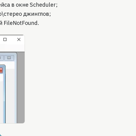
са в окне Scheduler;
о\стерео джинглов;
 FileNotFound.
ь
.