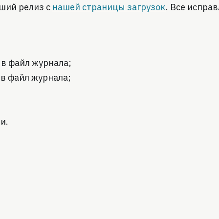
ший релиз с
нашей страницы загрузок
. Все испра
 в файл журнала;
 в файл журнала;
и.