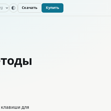
зык
Скачать
Купить
етоды
 клавиши для