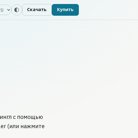
зык
Скачать
Купить
жингл с помощью
ler (или нажмите