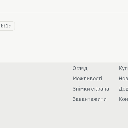
obile
Огляд
Куп
Можливості
Но
Знімки екрана
Дов
Завантажити
Кон