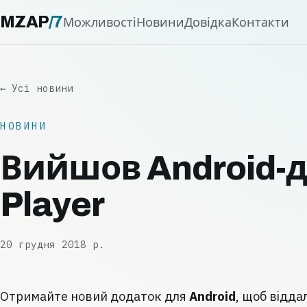
MZAP
/
7
Можливості
Новини
Довідка
Контакти
← Усі новини
НОВИНИ
Вийшов Android-д
Player
20 грудня 2018 р.
Отримайте новий додаток для
Android
, щоб відда