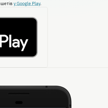
ншетів
у Google Play
.