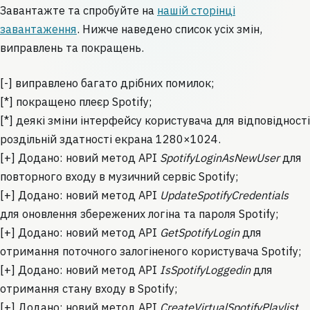
Завантажте та спробуйте на
нашій сторінці
завантаження
. Нижче наведено список усіх змін,
виправлень та покращень.
[-] виправлено багато дрібних помилок;
[*] покращено плеєр Spotify;
[*] деякі зміни інтерфейсу користувача для відповідності
роздільній здатності екрана 1280×1024.
[+] Додано: новий метод API
SpotifyLoginAsNewUser
для
повторного входу в музичний сервіс Spotify;
[+] Додано: новий метод API
UpdateSpotifyCredentials
для оновлення збережених логіна та пароля Spotify;
[+] Додано: новий метод API
GetSpotifyLogin
для
отримання поточного залогіненого користувача Spotify;
[+] Додано: новий метод API
IsSpotifyLoggedin
для
отримання стану входу в Spotify;
[+] Додано: новий метод API
CreateVirtualSpotifyPlaylist