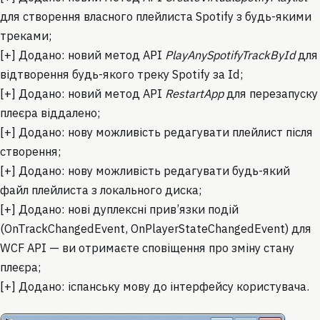
для створення власного плейлиста Spotify з будь-якими
треками;
[+] Додано: новий метод API
PlayAnySpotifyTrackById
для
відтворення будь-якого треку Spotify за Id;
[+] Додано: новий метод API
RestartApp
для перезапуску
плеєра віддалено;
[+] Додано: нову можливість редагувати плейлист після
створення;
[+] Додано: нову можливість редагувати будь-який
файл плейлиста з локального диска;
[+] Додано: нові дуплексні прив’язки подій
(OnTrackChangedEvent, OnPlayerStateChangedEvent) для
WCF API — ви отримаєте сповіщення про зміну стану
плеєра;
[+] Додано: іспанську мову до інтерфейсу користувача.