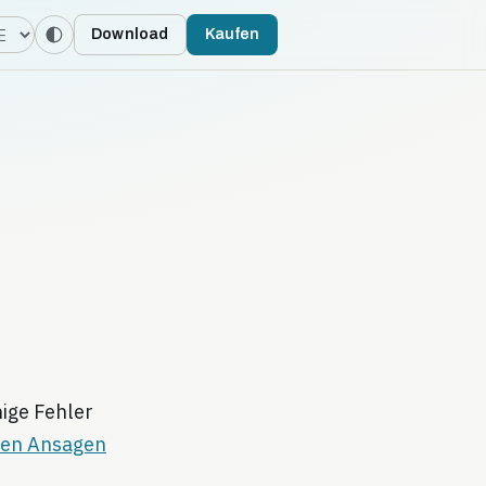
rache
Download
Kaufen
nige Fehler
lten Ansagen